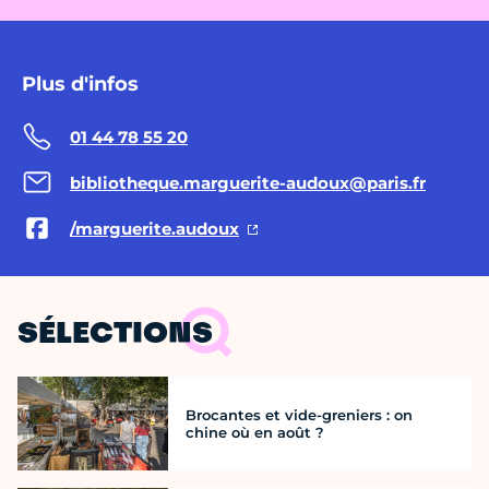
Plus d'infos
01 44 78 55 20
bibliotheque.marguerite-audoux@paris.fr
/marguerite.audoux
SÉLECTIONS
Brocantes et vide-greniers : on
chine où en août ?