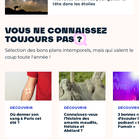
tête dans les étoiles
VOUS NE CONNAISSEZ
TOUJOURS PAS ?
Sélection des bons plans intemporels, mais qui valent le
coup toute l'année !
DÉCOUVRIR
DÉCOUVRIR
DÉCOUVRI
Où donner son
Connaissez-vous
3 bonnes r
sang à Paris cet
l’histoire des
d’écouter 
été ?
amants maudits,
podcast « 
Héloïse et
Fumoir »
Abélard ?