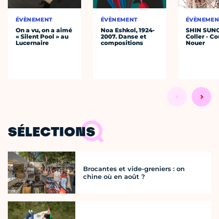
ÉVÈNEMENT
ÉVÈNEMENT
ÉVÈNEMEN
On a vu, on a aimé
Noa Eshkol, 1924-
SHIN SUN
« Silent Pool » au
2007. Danse et
Coller - Co
Lucernaire
compositions
Nouer
SÉLECTIONS
Brocantes et vide-greniers : on
chine où en août ?