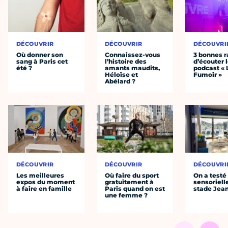
DÉCOUVRIR
DÉCOUVRIR
DÉCOUVRI
Où donner son
Connaissez-vous
3 bonnes r
sang à Paris cet
l’histoire des
d’écouter 
été ?
amants maudits,
podcast « 
Héloïse et
Fumoir »
Abélard ?
DÉCOUVRIR
DÉCOUVRIR
DÉCOUVRI
Les meilleures
Où faire du sport
On a testé 
expos du moment
gratuitement à
sensoriell
à faire en famille
Paris quand on est
stade Jea
une femme ?