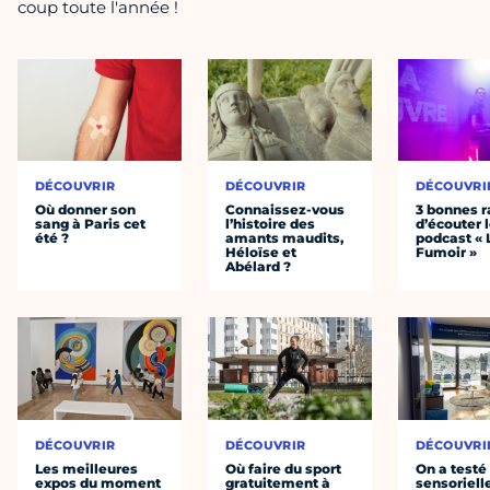
coup toute l'année !
DÉCOUVRIR
DÉCOUVRIR
DÉCOUVRI
Où donner son
Connaissez-vous
3 bonnes r
sang à Paris cet
l’histoire des
d’écouter 
été ?
amants maudits,
podcast « 
Héloïse et
Fumoir »
Abélard ?
DÉCOUVRIR
DÉCOUVRIR
DÉCOUVRI
Les meilleures
Où faire du sport
On a testé 
expos du moment
gratuitement à
sensoriell