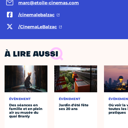
marc@etoile-cinemas.com
/cinemalebalzac
/CinemaLeBalzac
À LIRE AUSSI
ÉVÈNEMENT
ÉVÈNEMENT
ÉVÈNEMEN
Des séances en
Jardin d'été fête
Où voir la 
famille et en plein
ses 20 ans
toutes les 
air au musée du
pratiques
quai Branly