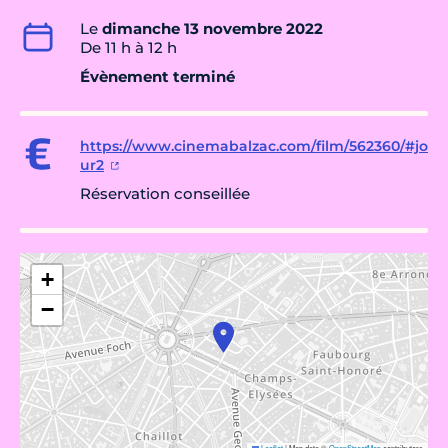
Le
dimanche 13 novembre 2022
De 11 h à 12 h
Évènement terminé
https://www.cinemabalzac.com/film/562360/#jo
ur2
Réservation conseillée
+
−
Leaflet
|
Map data ©
OpenStreetMap
contributors