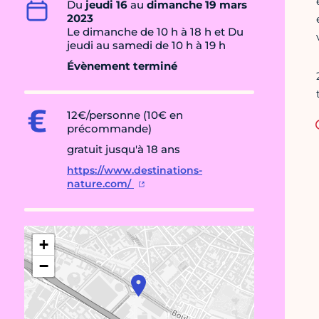
Du
jeudi 16
au
dimanche 19 mars
2023
Le dimanche de 10 h à 18 h et Du
jeudi au samedi de 10 h à 19 h
Évènement terminé
12€/personne (10€ en
précommande)
gratuit jusqu'à 18 ans
https://www.destinations-
nature.com/
+
−