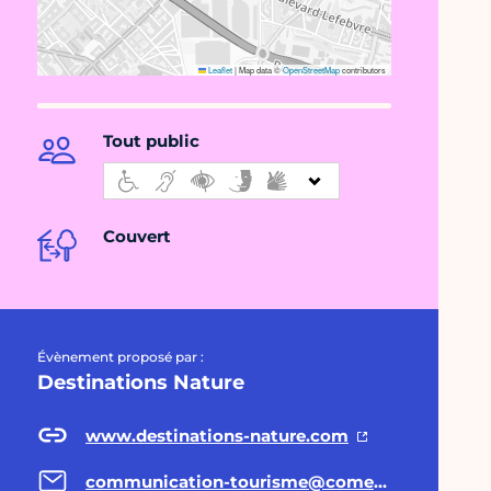
Leaflet
|
Map data ©
OpenStreetMap
contributors
Tout public
Couvert
Évènement proposé par :
Destinations Nature
www.destinations-nature.com
communication-tourisme@comexposium.com