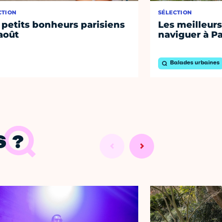
CTION
SÉLECTION
 petits bonheurs parisiens
Les meilleurs
août
naviguer à Pa
Balades urbaines
 ?