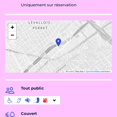
Uniquement sur réservation
+
−
Leaflet
|
Map data ©
OpenStreetMap
contributors
Tout public
Couvert