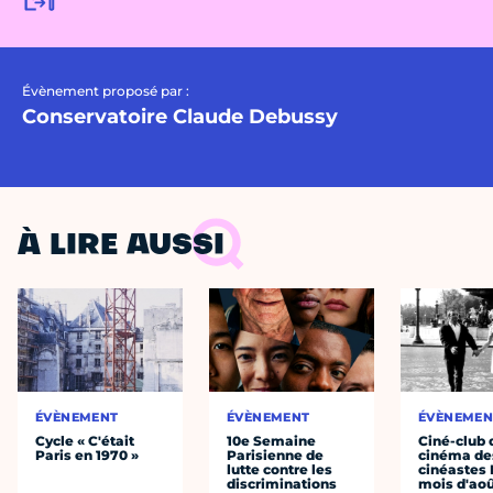
Évènement proposé par :
Conservatoire Claude Debussy
À LIRE AUSSI
ÉVÈNEMENT
ÉVÈNEMENT
ÉVÈNEMEN
Cycle « C'était
10e Semaine
Ciné-club 
Paris en 1970 »
Parisienne de
cinéma de
lutte contre les
cinéastes 
discriminations
mois d'ao