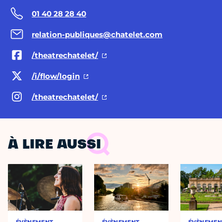
01 40 28 28 40
relation-publiques@chatelet.com
/theatrechatelet/
/i/flow/login
/theatrechatelet/
À LIRE AUSSI