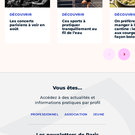
DÉCOUVRIR
DÉCOUVRIR
DÉCOUVRI
Les concerts
Ces sports à
On préfèr
parisiens à voir en
pratiquer
manger à 
août
tranquillement au
cantine : l
fil de l’eau
aux courge
façon bol
Vous êtes...
Accédez à des actualités et
informations pratiques par profil
PROFESSIONNEL
ASSOCIATION
JEUNE
Les newsletters de Paris