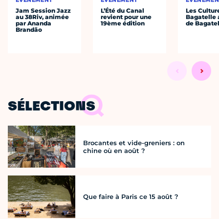
ÉVÈNEMENT
ÉVÈNEMENT
ÉVÈNEMEN
Jam Session Jazz
L’Été du Canal
Les Cultur
au 38Riv, animée
revient pour une
Bagatelle 
par Ananda
19ème édition
de Bagatel
Brandão
SÉLECTIONS
Brocantes et vide-greniers : on
chine où en août ?
Que faire à Paris ce 15 août ?