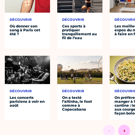
DÉCOUVRIR
DÉCOUVRIR
DÉCOUVRI
Où donner son
Ces sports à
Les meille
sang à Paris cet
pratiquer
expos du
été ?
tranquillement au
à faire en 
fil de l’eau
DÉCOUVRIR
DÉCOUVRIR
DÉCOUVRI
Les concerts
On a testé
On préfèr
parisiens à voir en
l’altinha, le foot
manger à 
août
comme à
cantine : l
Copacabana
aux courge
façon bol