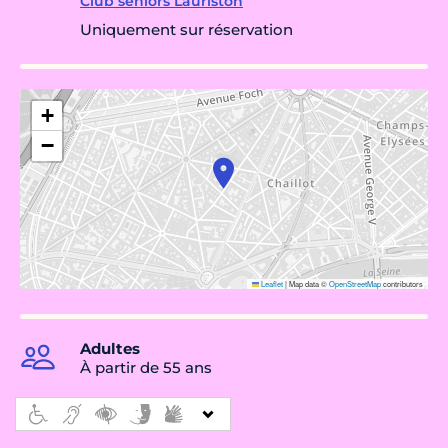
Club séniors Lauriston
Uniquement sur réservation
+
−
Leaflet
|
Map data ©
OpenStreetMap
contributors
Adultes
À partir de 55 ans