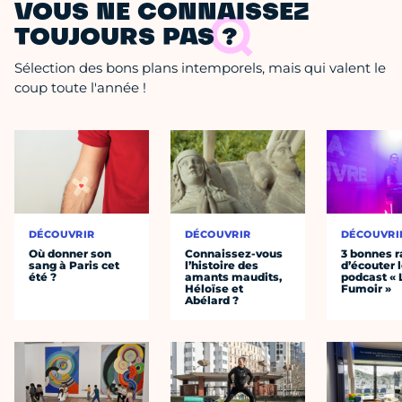
VOUS NE CONNAISSEZ
TOUJOURS PAS ?
Sélection des bons plans intemporels, mais qui valent le
coup toute l'année !
DÉCOUVRIR
DÉCOUVRIR
DÉCOUVRI
Où donner son
Connaissez-vous
3 bonnes r
sang à Paris cet
l’histoire des
d’écouter 
été ?
amants maudits,
podcast « 
Héloïse et
Fumoir »
Abélard ?