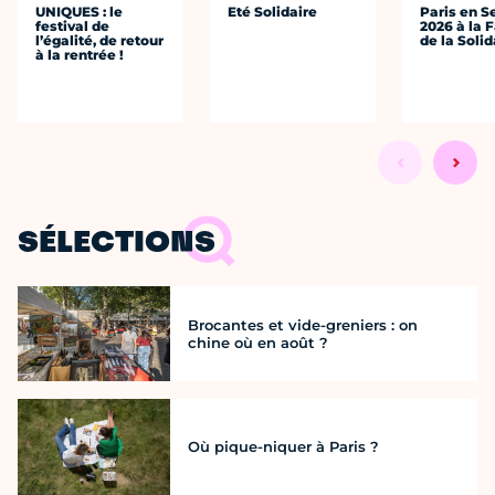
UNIQUES : le
Eté Solidaire
Paris en S
festival de
2026 à la 
l’égalité, de retour
de la Solid
à la rentrée !
SÉLECTIONS
Brocantes et vide-greniers : on
chine où en août ?
Où pique-niquer à Paris ?