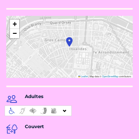
+
−
Leaflet
|
Map data ©
OpenStreetMap
contributors
Adultes
Couvert