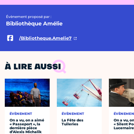
Évènement proposé par :
Bibliothèque Amélie
/Bibliotheque.Amelie7
À LIRE AUSSI
ÉVÈNEMENT
ÉVÈNEMENT
ÉVÈNEMEN
On a vu, on a aimé
La Fête des
On a vu, o
« Passeport », la
Tuileries
« Silent Po
dernière pièce
Lucernair
d’Alexis Michalik