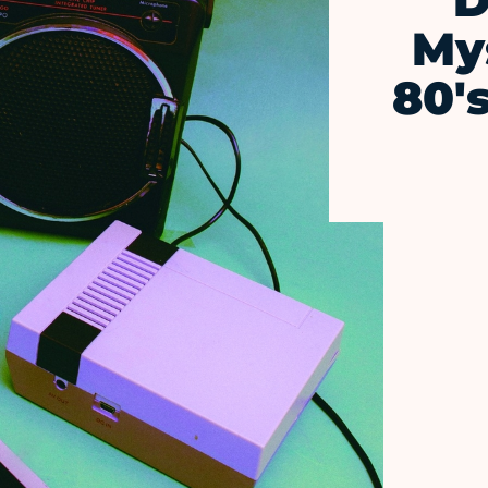
D
Mys
80'