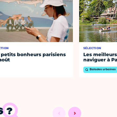
CTION
SÉLECTION
 petits bonheurs parisiens
Les meilleurs
août
naviguer à Pa
Balades urbaines
 ?