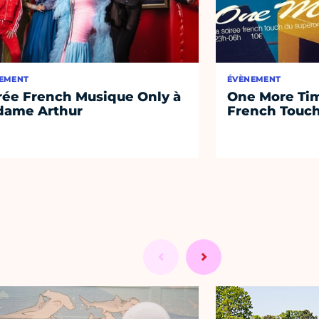
EMENT
ÉVÈNEMENT
rée French Musique Only à
One More Tim
ame Arthur
French Touc