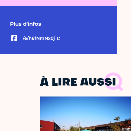
Plus d'infos
/e/h6fNmNx0j
À LIRE AUSSI