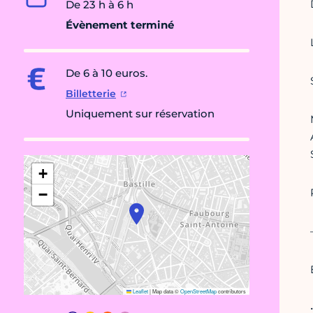
De 23 h à 6 h
Évènement terminé
De 6 à 10 euros.
Billetterie
Uniquement sur réservation
+
−
Leaflet
|
Map data ©
OpenStreetMap
contributors