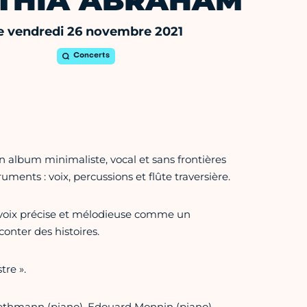
THIA ABRAHAM
e vendredi 26 novembre 2021
Concerts
 album minimaliste, vocal et sans frontières
ents : voix, percussions et flûte traversière.
a voix précise et mélodieuse comme un
conter des histoires.
tre ».
Bethmann (piano), Edouard Monnin (piano),