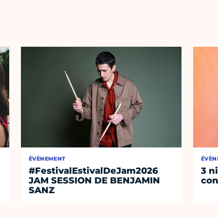
ÉVÈNEMENT
ÉVÈN
#FestivalEstivalDeJam2026
3 n
JAM SESSION DE BENJAMIN
con
SANZ