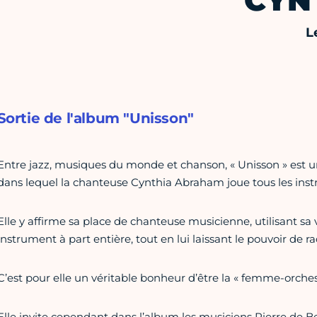
CYN
L
Sortie de l'album "Unisson"
Entre jazz, musiques du monde et chanson, « Unisson » est un
dans lequel la chanteuse Cynthia Abraham joue tous les instrum
Elle y affirme sa place de chanteuse musicienne, utilisant s
instrument à part entière, tout en lui laissant le pouvoir de ra
C’est pour elle un véritable bonheur d’être la « femme-orches
Elle invite cependant dans l’album les musiciens Pierre de 