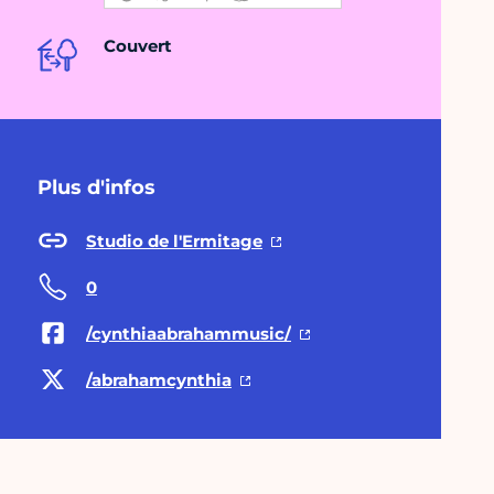
Couvert
Plus d'infos
Studio de l'Ermitage
0
/cynthiaabrahammusic/
/abrahamcynthia