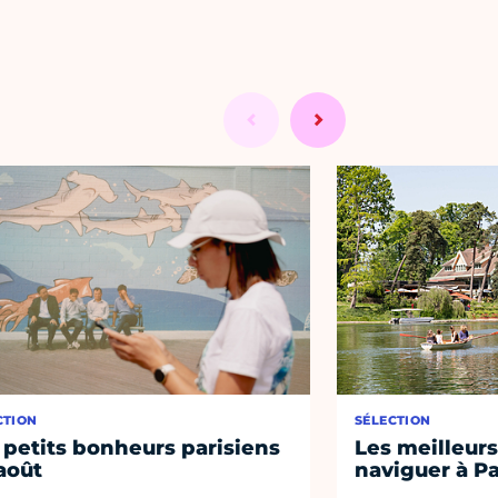
CTION
SÉLECTION
 petits bonheurs parisiens
Les meilleurs
août
naviguer à Pa