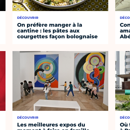
DÉCOUVRIR
DÉCO
On préfère manger à la
Con
cantine : les pâtes aux
ama
courgettes façon bolognaise
Abé
DÉCOUVRIR
DÉCO
Les meilleures expos du
Où 