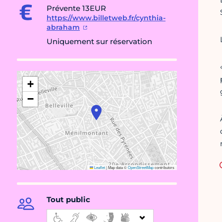
Prévente 13EUR
https://www.billetweb.fr/cynthia-
abraham
Uniquement sur réservation
+
−
Leaflet
|
Map data ©
OpenStreetMap
contributors
Tout public