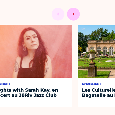
EMENT
ÉVÈNEMENT
ights with Sarah Kay, en
Les Culturell
cert au 38Riv Jazz Club
Bagatelle au 