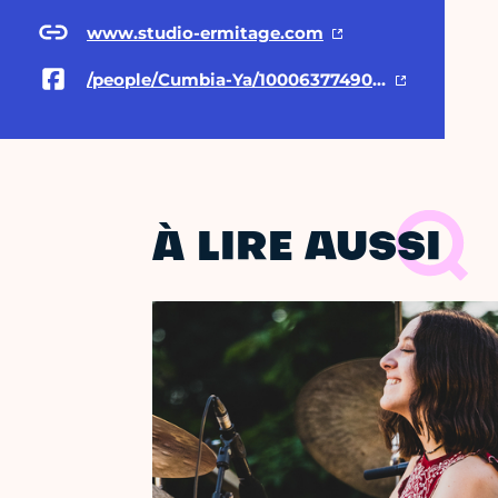
www.studio-ermitage.com
/people/Cumbia-Ya/100063774907515/
À LIRE AUSSI