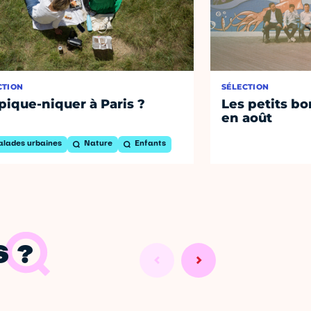
CTION
SÉLECTION
pique-niquer à Paris ?
Les petits bo
en août
alades urbaines
Nature
Enfants
 ?