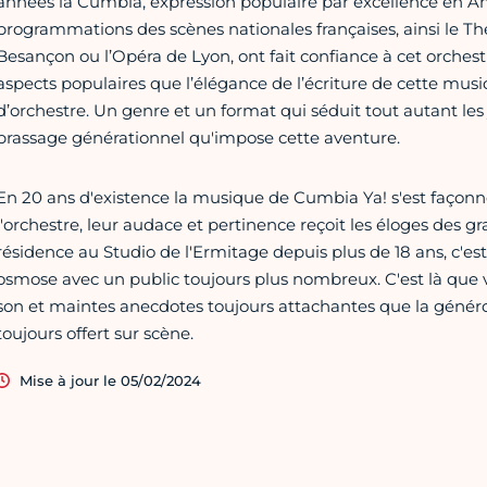
années la Cumbia, expression populaire par excellence en Am
programmations des scènes nationales françaises, ainsi le Thé
Besançon ou l’Opéra de Lyon, ont fait confiance à cet orchest
aspects populaires que l’élégance de l’écriture de cette mu
d’orchestre. Un genre et un format qui séduit tout autant le
brassage générationnel qu'impose cette aventure.
En 20 ans d'existence la musique de Cumbia Ya! s'est façon
l'orchestre, leur audace et pertinence reçoit les éloges des
résidence au Studio de l'Ermitage depuis plus de 18 ans, c'es
osmose avec un public toujours plus nombreux. C'est là que vo
son et maintes anecdotes toujours attachantes que la généros
toujours offert sur scène.
Mise à jour le 05/02/2024