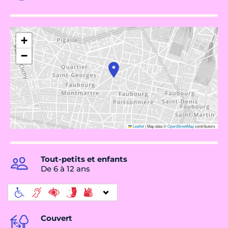
+
−
Leaflet
|
Map data ©
OpenStreetMap
contributors
Tout-petits et enfants
De 6 à 12 ans
Couvert