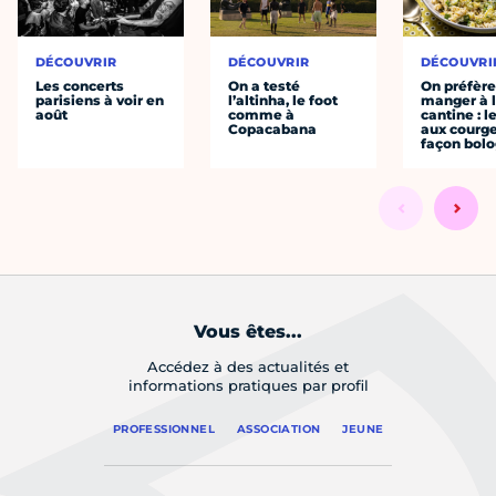
DÉCOUVRIR
DÉCOUVRIR
DÉCOUVRI
Les concerts
On a testé
On préfèr
parisiens à voir en
l’altinha, le foot
manger à 
août
comme à
cantine : l
Copacabana
aux courge
façon bol
Vous êtes...
Accédez à des actualités et
informations pratiques par profil
PROFESSIONNEL
ASSOCIATION
JEUNE