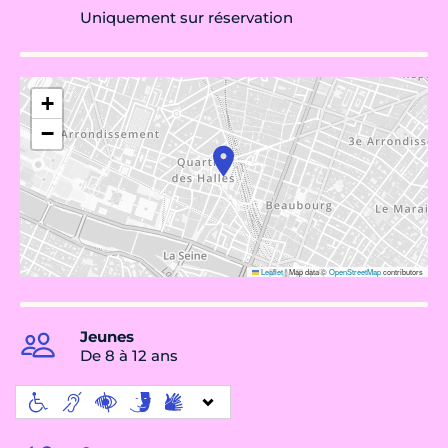
Uniquement sur réservation
+
−
Leaflet
|
Map data ©
OpenStreetMap
contributors
Jeunes
De 8 à 12 ans