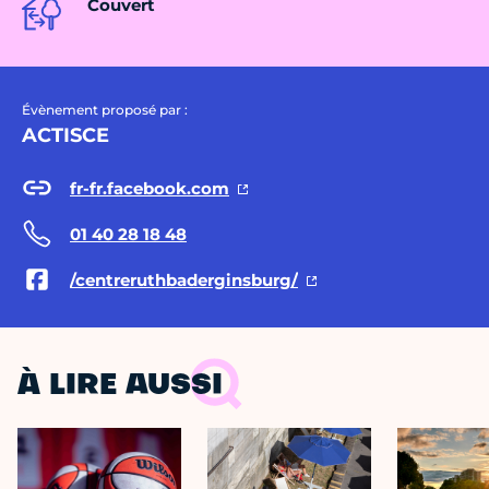
Couvert
Évènement proposé par :
ACTISCE
fr-fr.facebook.com
01 40 28 18 48
/centreruthbaderginsburg/
À LIRE AUSSI