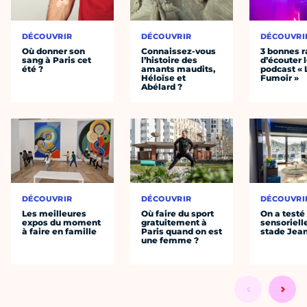
DÉCOUVRIR
DÉCOUVRIR
DÉCOUVRI
Où donner son
Connaissez-vous
3 bonnes r
sang à Paris cet
l’histoire des
d’écouter 
été ?
amants maudits,
podcast « 
Héloïse et
Fumoir »
Abélard ?
DÉCOUVRIR
DÉCOUVRIR
DÉCOUVRI
Les meilleures
Où faire du sport
On a testé 
expos du moment
gratuitement à
sensoriell
à faire en famille
Paris quand on est
stade Jea
une femme ?