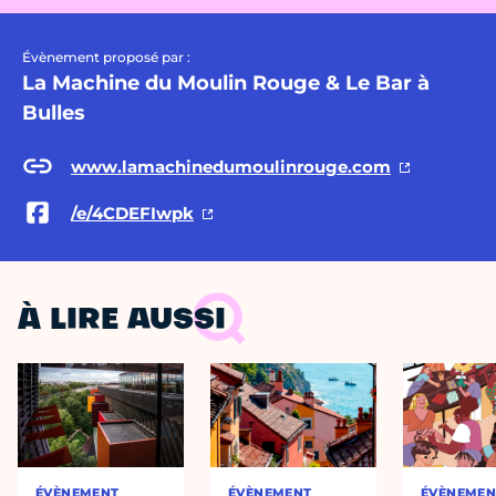
Évènement proposé par :
La Machine du Moulin Rouge & Le Bar à
Bulles
www.lamachinedumoulinrouge.com
/e/4CDEFIwpk
À LIRE AUSSI
ÉVÈNEMENT
ÉVÈNEMENT
ÉVÈNEMEN