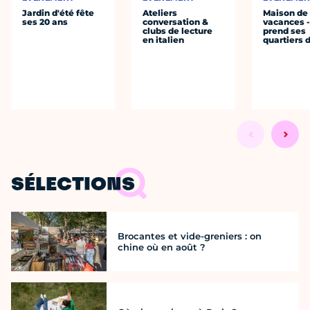
Jardin d'été fête
Ateliers
Maison de
ses 20 ans
conversation &
vacances 
clubs de lecture
prend ses
en italien
quartiers 
SÉLECTIONS
Brocantes et vide-greniers : on
chine où en août ?