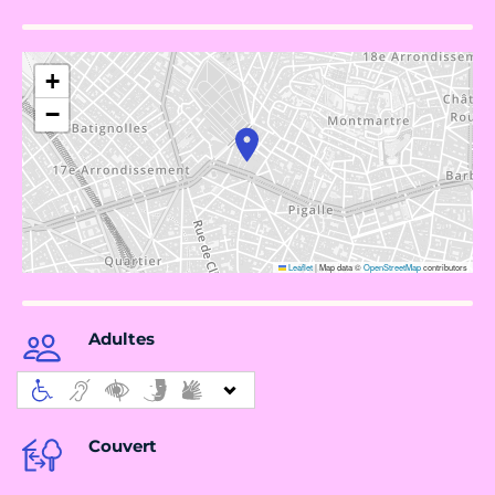
+
−
Leaflet
|
Map data ©
OpenStreetMap
contributors
Adultes
Couvert