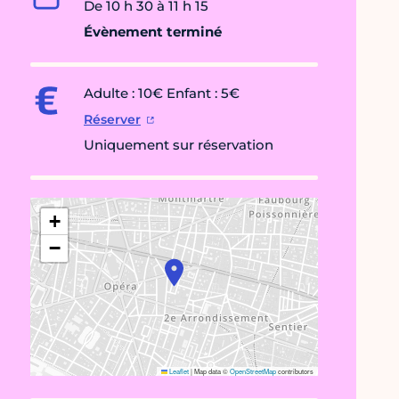
De 10 h 30 à 11 h 15
Évènement terminé
Adulte : 10€ Enfant : 5€
Réserver
Uniquement sur réservation
+
−
Leaflet
|
Map data ©
OpenStreetMap
contributors