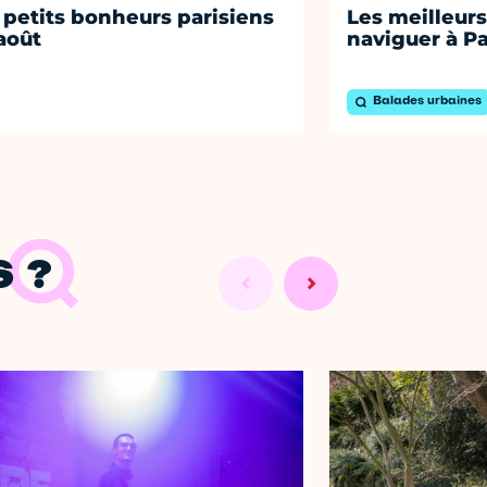
 petits bonheurs parisiens
Les meilleurs
août
naviguer à Pa
Balades urbaines
 ?