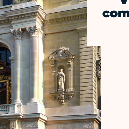
V
com