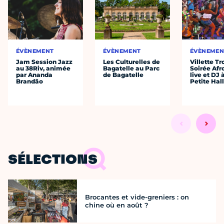
ÉVÈNEMENT
ÉVÈNEMENT
ÉVÈNEMEN
Jam Session Jazz
Les Culturelles de
Villette Tr
au 38Riv, animée
Bagatelle au Parc
Soirée Afr
par Ananda
de Bagatelle
live et DJ 
Brandão
Petite Hal
SÉLECTIONS
Brocantes et vide-greniers : on
chine où en août ?