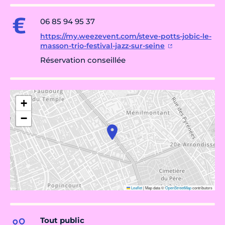
06 85 94 95 37
https://my.weezevent.com/steve-potts-jobic-le-
masson-trio-festival-jazz-sur-seine
Réservation conseillée
+
−
Leaflet
|
Map data ©
OpenStreetMap
contributors
Tout public