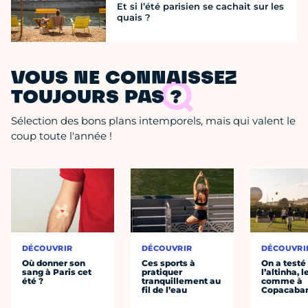
Et si l’été parisien se cachait sur les
quais ?
VOUS NE CONNAISSEZ
TOUJOURS PAS ?
Sélection des bons plans intemporels, mais qui valent le
coup toute l'année !
DÉCOUVRIR
DÉCOUVRIR
DÉCOUVRI
Où donner son
Ces sports à
On a testé
sang à Paris cet
pratiquer
l’altinha, l
été ?
tranquillement au
comme à
fil de l’eau
Copacaba