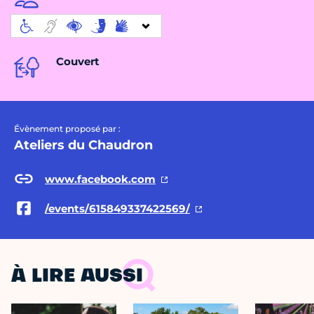
Couvert
Évènement proposé par :
Ateliers du Chaudron
www.facebook.com
/events/615849337422569/
À LIRE AUSSI