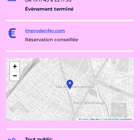
Évènement terminé
improdenfer.com
Réservation conseillée
+
−
Leaflet
|
Map data ©
OpenStreetMap
contributors
Tout public