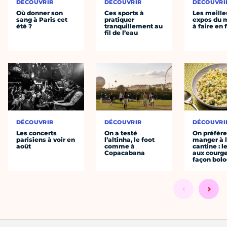
DÉCOUVRIR
DÉCOUVRIR
DÉCOUVRI
Où donner son
Ces sports à
Les meille
sang à Paris cet
pratiquer
expos du
été ?
tranquillement au
à faire en 
fil de l’eau
DÉCOUVRIR
DÉCOUVRIR
DÉCOUVRI
Les concerts
On a testé
On préfèr
parisiens à voir en
l’altinha, le foot
manger à 
août
comme à
cantine : l
Copacabana
aux courge
façon bol