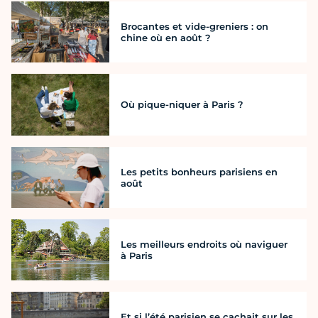
Brocantes et vide-greniers : on
chine où en août ?
Où pique-niquer à Paris ?
Les petits bonheurs parisiens en
août
Les meilleurs endroits où naviguer
à Paris
Et si l’été parisien se cachait sur les