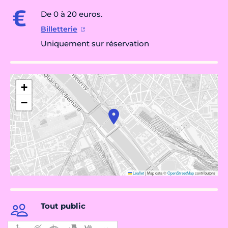
De 0 à 20 euros.
Billetterie
Uniquement sur réservation
+
−
Leaflet
|
Map data ©
OpenStreetMap
contributors
Tout public