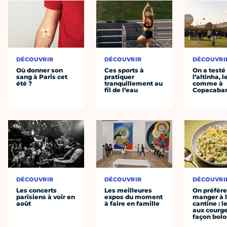
DÉCOUVRIR
DÉCOUVRIR
DÉCOUVRI
Où donner son
Ces sports à
On a testé
sang à Paris cet
pratiquer
l’altinha, l
été ?
tranquillement au
comme à
fil de l’eau
Copacaba
DÉCOUVRIR
DÉCOUVRIR
DÉCOUVRI
Les concerts
Les meilleures
On préfèr
parisiens à voir en
expos du moment
manger à 
août
à faire en famille
cantine : l
aux courge
façon bol