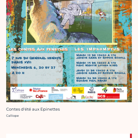
Contes d'été aux Epinettes
Crédit photo :
Calliope