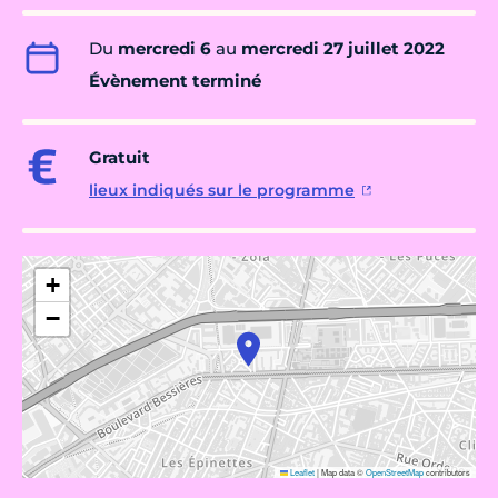
Du
mercredi 6
au
mercredi 27 juillet 2022
Évènement terminé
Gratuit
lieux indiqués sur le programme
+
−
Leaflet
|
Map data ©
OpenStreetMap
contributors