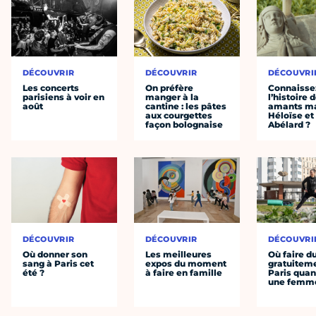
DÉCOUVRIR
DÉCOUVRIR
DÉCOUVRI
Les concerts
On préfère
Connaisse
parisiens à voir en
manger à la
l’histoire 
août
cantine : les pâtes
amants ma
aux courgettes
Héloïse et
façon bolognaise
Abélard ?
DÉCOUVRIR
DÉCOUVRIR
DÉCOUVRI
Où donner son
Les meilleures
Où faire d
sang à Paris cet
expos du moment
gratuitem
été ?
à faire en famille
Paris quan
une femm