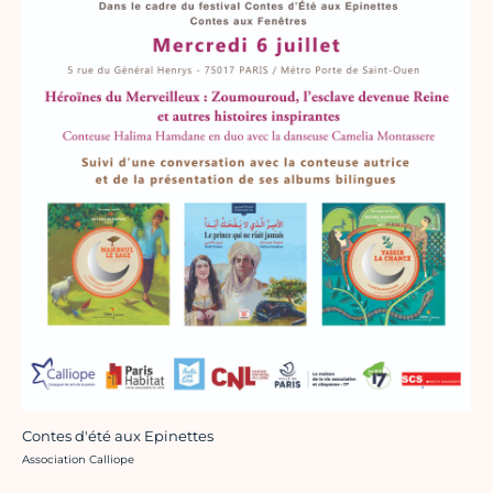
Contes d'été aux Epinettes
Crédit photo :
Association Calliope