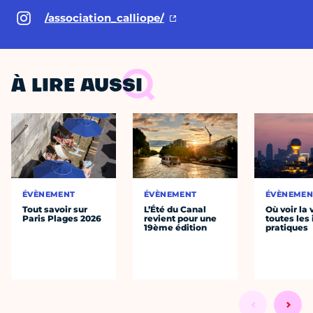
/association_calliope/
À LIRE AUSSI
ÉVÈNEMENT
ÉVÈNEMENT
ÉVÈNEMEN
Tout savoir sur
L’Été du Canal
Où voir la 
Paris Plages 2026
revient pour une
toutes les 
19ème édition
pratiques