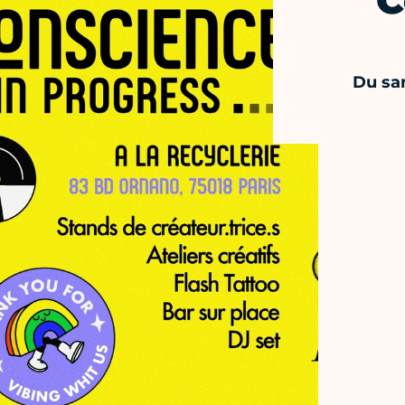
C
Du sa