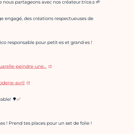
e nous partageons avec nos créateur.trice.s 🌱
age engagé, des créations respectueuses de
éco responsable pour petit·es et grand·es !
uarelle-peindre-une…
derie-avril
able! 🌳✅
 ! Prend tes places pour un set de folie !