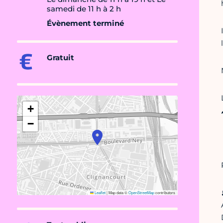
samedi de 11 h à 2 h
Évènement terminé
Gratuit
+
−
Leaflet
|
Map data ©
OpenStreetMap
contributors