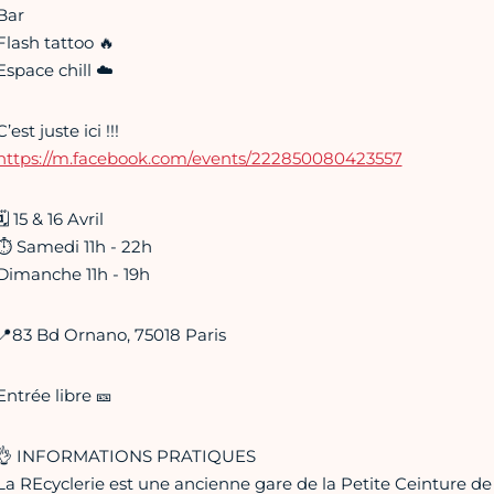
Bar
Flash tattoo 🔥
Espace chill ☁️
C’est juste ici !!!
https://m.facebook.com/events/222850080423557
🗓 15 & 16 Avril
⏱ Samedi 11h - 22h
Dimanche 11h - 19h
📍83 Bd Ornano, 75018 Paris
Entrée libre 🎫
👌 INFORMATIONS PRATIQUES
La REcyclerie est une ancienne gare de la Petite Ceinture de P