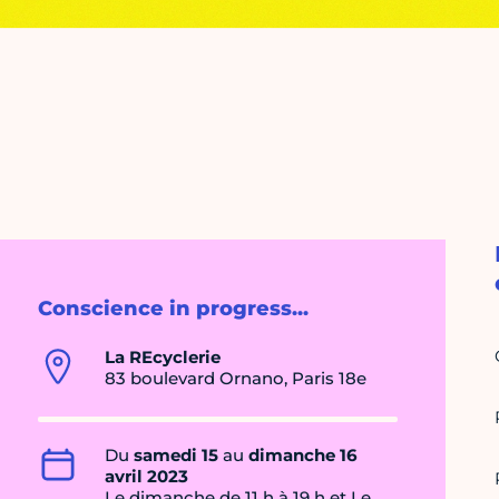
Conscience in progress...
La REcyclerie
83 boulevard Ornano, Paris 18e
Du
samedi 15
au
dimanche 16
avril 2023
Le dimanche de 11 h à 19 h et Le