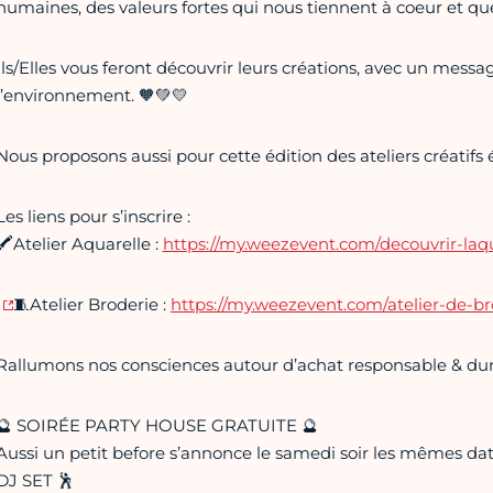
humaines, des valeurs fortes qui nous tiennent à coeur et qu
Ils/Elles vous feront découvrir leurs créations, avec un mess
l’environnement. 🧡💚💛
Nous proposons aussi pour cette édition des ateliers créatifs 
Les liens pour s’inscrire :
🖍Atelier Aquarelle :
https://my.weezevent.com/decouvrir-laq
🧵Atelier Broderie :
https://my.weezevent.com/atelier-de-bro
Rallumons nos consciences autour d’achat responsable & dur
🔮 SOIRÉE PARTY HOUSE GRATUITE 🔮
Aussi un petit before s’annonce le samedi soir les mêmes dates
DJ SET 🕺