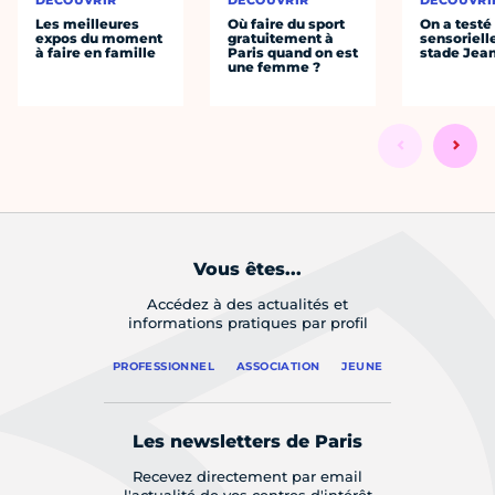
Les meilleures
Où faire du sport
On a testé 
expos du moment
gratuitement à
sensoriell
à faire en famille
Paris quand on est
stade Jea
une femme ?
Vous êtes...
Accédez à des actualités et
informations pratiques par profil
PROFESSIONNEL
ASSOCIATION
JEUNE
Les newsletters de Paris
Recevez directement par email
l'actualité de vos centres d'intérêt