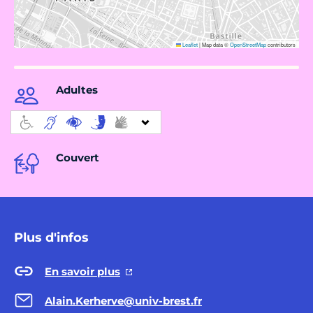
Leaflet
|
Map data ©
OpenStreetMap
contributors
Adultes
Couvert
Plus d'infos
En savoir plus
Alain.Kerherve@univ-brest.fr