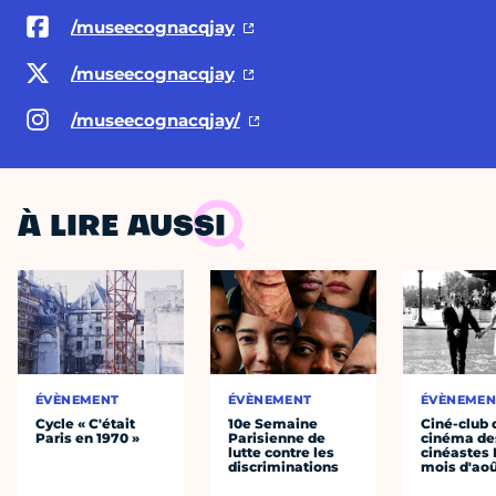
/museecognacqjay
/museecognacqjay
/museecognacqjay/
À LIRE AUSSI
ÉVÈNEMENT
ÉVÈNEMENT
ÉVÈNEMEN
Cycle « C'était
10e Semaine
Ciné-club 
Paris en 1970 »
Parisienne de
cinéma de
lutte contre les
cinéastes 
discriminations
mois d'ao