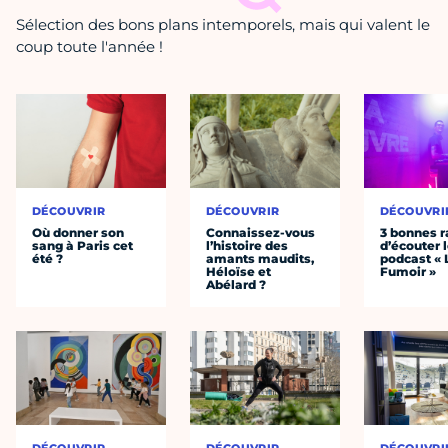
Sélection des bons plans intemporels, mais qui valent le
coup toute l'année !
DÉCOUVRIR
DÉCOUVRIR
DÉCOUVRI
Où donner son
Connaissez-vous
3 bonnes r
sang à Paris cet
l’histoire des
d’écouter 
été ?
amants maudits,
podcast « 
Héloïse et
Fumoir »
Abélard ?
DÉCOUVRIR
DÉCOUVRIR
DÉCOUVRI