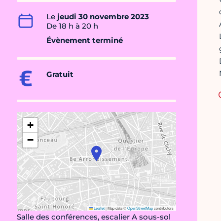
Le
jeudi 30 novembre 2023
De 18 h à 20 h
Évènement terminé
Gratuit
+
−
Leaflet
|
Map data ©
OpenStreetMap
contributors
Salle des conférences, escalier A sous-sol