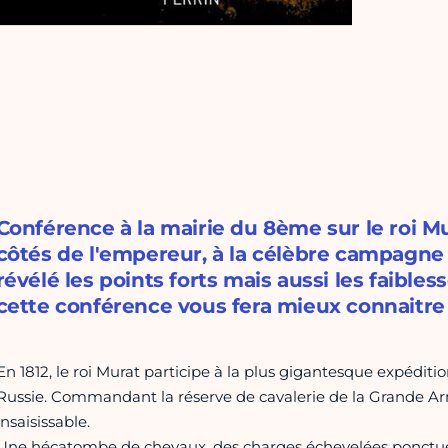
Conférence à la mairie du 8ème sur le roi Mu
côtés de l'empereur, à la célèbre campagne d
révélé les points forts mais aussi les faible
cette conférence vous fera mieux connaitre
En 1812, le roi Murat participe à la plus gigantesque expédit
Russie. Commandant la réserve de cavalerie de la Grande Arm
insaisissable.
Une hécatombe de chevaux, des charges échevelées ponctuen