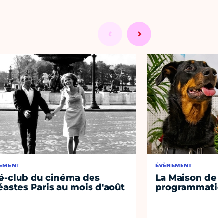
EMENT
ÉVÈNEMENT
é-club du cinéma des
La Maison de 
éastes Paris au mois d'août
programmati