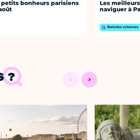
 petits bonheurs parisiens
Les meilleurs
août
naviguer à Pa
Balades urbaines
 ?