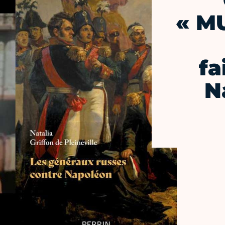
« M
fa
N