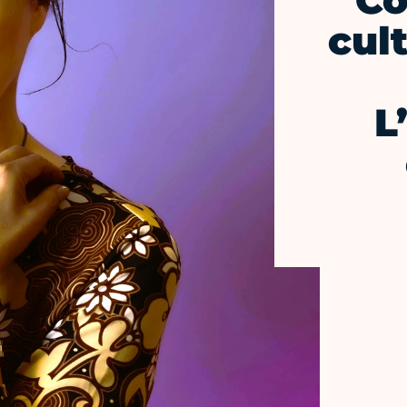
Co
cul
L