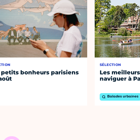
CTION
SÉLECTION
 petits bonheurs parisiens
Les meilleurs
août
naviguer à Pa
Balades urbaines