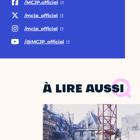
/MCJP.officiel
/mcjp_officiel
/mcjp_officiel
/@MCJP
_officiel
À LIRE AUSSI