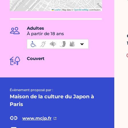
Leaflet
|
Map data ©
OpenStreetMap
contributors
Adultes
À partir de 18 ans
Couvert
Évènement proposé par :
Maison de la culture du Japon à
Paris
www.mcjp.fr