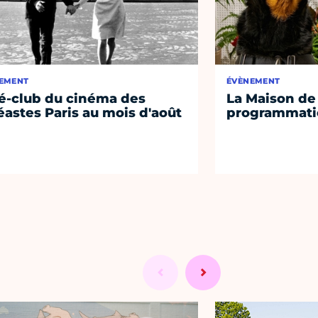
EMENT
ÉVÈNEMENT
é-club du cinéma des
La Maison de 
éastes Paris au mois d'août
programmati