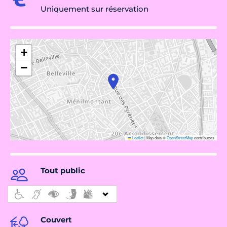
Uniquement sur réservation
+
−
Leaflet
|
Map data ©
OpenStreetMap
contributors
Tout public
Couvert