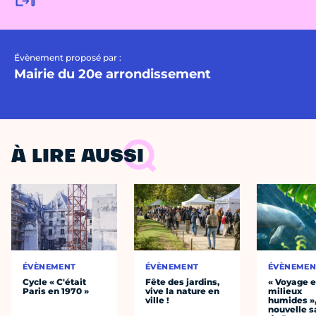
Évènement proposé par :
Mairie du 20e arrondissement
À LIRE AUSSI
ÉVÈNEMENT
ÉVÈNEMENT
ÉVÈNEMEN
Cycle « C'était
Fête des jardins,
« Voyage 
Paris en 1970 »
vive la nature en
milieux
ville !
humides »,
nouvelle s