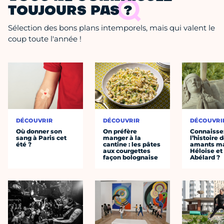
TOUJOURS PAS ?
Sélection des bons plans intemporels, mais qui valent le
coup toute l'année !
DÉCOUVRIR
DÉCOUVRIR
DÉCOUVRI
Où donner son
On préfère
Connaisse
sang à Paris cet
manger à la
l’histoire 
été ?
cantine : les pâtes
amants ma
aux courgettes
Héloïse et
façon bolognaise
Abélard ?