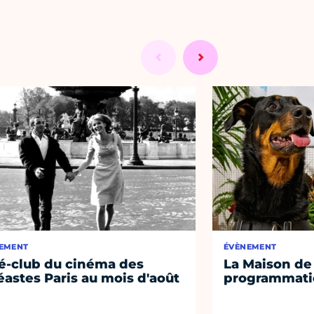
EMENT
ÉVÈNEMENT
é-club du cinéma des
La Maison de 
éastes Paris au mois d'août
programmati