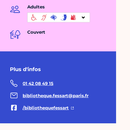
Adultes
Couvert
Plus d'infos
01 42 08 49 15
bibliotheque.fessart@paris.fr
/bibliothequefessart