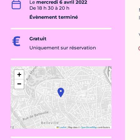
Le
mercredi 6 avril 2022
De 18 h 30 à 20 h
Évènement terminé
Gratuit
Uniquement sur réservation
+
−
Leaflet
|
Map data ©
OpenStreetMap
contributors