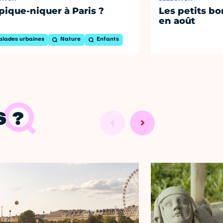
pique-niquer à Paris ?
Les petits bo
en août
alades urbaines
Nature
Enfants
 ?