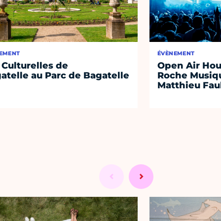
EMENT
ÉVÈNEMENT
 Culturelles de
Open Air Hou
atelle au Parc de Bagatelle
Roche Musiqu
Matthieu Fa