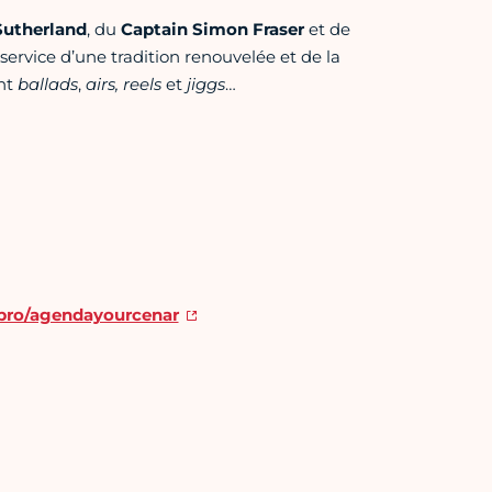
Sutherland
, du
Captain Simon Fraser
et de
service d’une tradition renouvelée et de la
nt
ballads
,
airs,
reels
et
jiggs
…
/pro/agendayourcenar