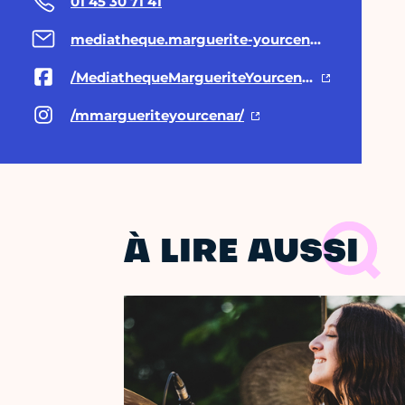
01 45 30 71 41
mediatheque.marguerite-yourcenar@paris.fr
/MediathequeMargueriteYourcenar
/mmargueriteyourcenar/
À LIRE AUSSI