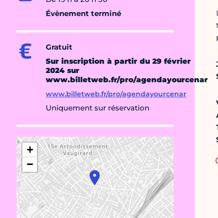
Évènement terminé
Gratuit
Sur inscription
à partir du 29 février
2024 sur
www.billetweb.fr/pro/agendayourcenar
www.billetweb.fr/pro/agendayourcenar
Uniquement sur réservation
+
−