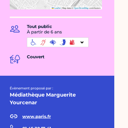
Leaflet
|
Map data ©
OpenStreetMap
contributors
Tout public
À partir de 6 ans
Couvert
Évènement proposé par :
Médiathèque Marguerite
Yourcenar
www.paris.fr