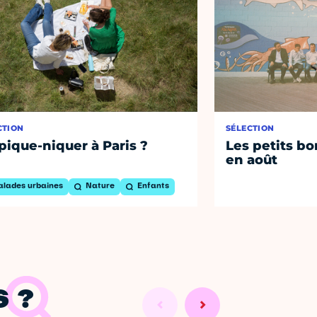
CTION
SÉLECTION
pique-niquer à Paris ?
Les petits bo
en août
alades urbaines
Nature
Enfants
 ?