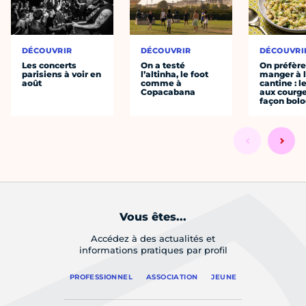
DÉCOUVRIR
DÉCOUVRIR
DÉCOUVRI
Les concerts
On a testé
On préfèr
parisiens à voir en
l’altinha, le foot
manger à 
août
comme à
cantine : l
Copacabana
aux courge
façon bol
Vous êtes...
Accédez à des actualités et
informations pratiques par profil
PROFESSIONNEL
ASSOCIATION
JEUNE