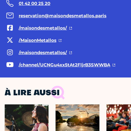
01 42 00 25 20
reservation@maisondesmetallos.paris
/maisondesmetallos/
/MaisonMetallos
/maisondesmetallos/
/channel/UCNGu4xx5tAt2FljrB3SWWBA
À LIRE AUSSI