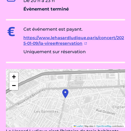
De 20 h à 23 h
Évènement terminé
Cet événement est payant.
https://www.lehasardludique.paris/concert/202
5-01-09/la-viree#reservation
Uniquement sur réservation
+
−
Leaflet
|
Map data ©
OpenStreetMap
contributors