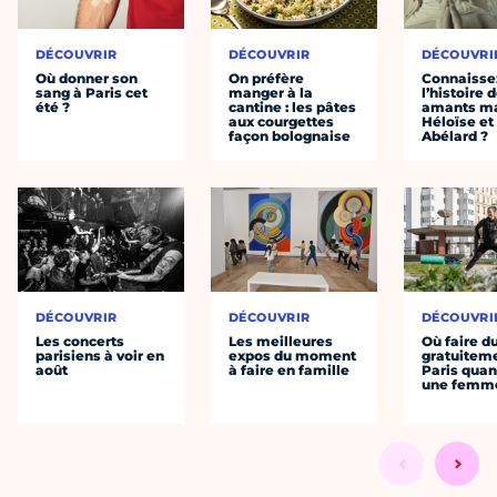
DÉCOUVRIR
DÉCOUVRIR
DÉCOUVRI
Où donner son
On préfère
Connaisse
sang à Paris cet
manger à la
l’histoire 
été ?
cantine : les pâtes
amants ma
aux courgettes
Héloïse et
façon bolognaise
Abélard ?
DÉCOUVRIR
DÉCOUVRIR
DÉCOUVRI
Les concerts
Les meilleures
Où faire d
parisiens à voir en
expos du moment
gratuitem
août
à faire en famille
Paris quan
une femm