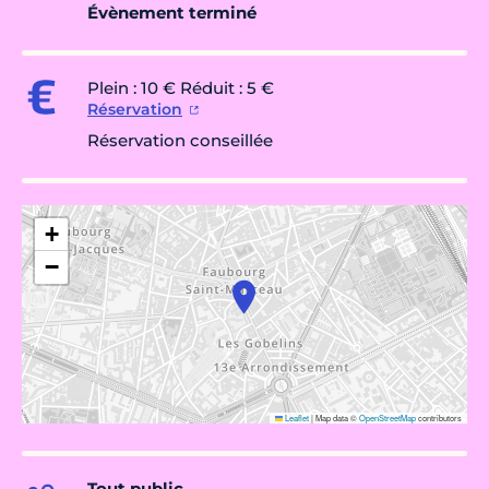
Évènement terminé
Plein : 10 € Réduit : 5 €
Réservation
Réservation conseillée
+
−
Leaflet
|
Map data ©
OpenStreetMap
contributors
Tout public