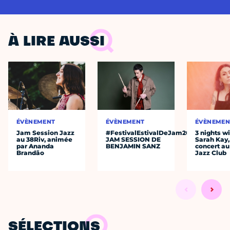
À LIRE AUSSI
ÉVÈNEMENT
ÉVÈNEMENT
ÉVÈNEMEN
Jam Session Jazz
#FestivalEstivalDeJam2026
3 nights w
au 38Riv, animée
JAM SESSION DE
Sarah Kay,
par Ananda
BENJAMIN SANZ
concert au
Brandão
Jazz Club
SÉLECTIONS