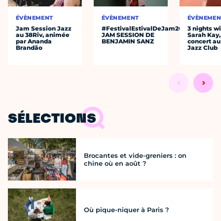
ÉVÈNEMENT
ÉVÈNEMENT
ÉVÈNEMEN
Jam Session Jazz
#FestivalEstivalDeJam2026
3 nights w
au 38Riv, animée
JAM SESSION DE
Sarah Kay,
par Ananda
BENJAMIN SANZ
concert au
Brandão
Jazz Club
SÉLECTIONS
Brocantes et vide-greniers : on
chine où en août ?
Où pique-niquer à Paris ?