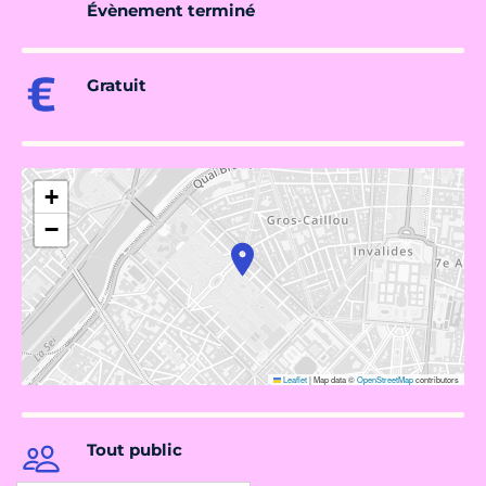
Évènement terminé
Gratuit
+
−
Leaflet
|
Map data ©
OpenStreetMap
contributors
Tout public