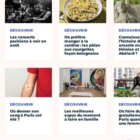
DÉCOUVRIR
DÉCOUVRIR
DÉCOUVRI
Les concerts
On préfère
Connaisse
parisiens à voir en
manger à la
l’histoire 
août
cantine : les pâtes
amants ma
aux courgettes
Héloïse et
façon bolognaise
Abélard ?
DÉCOUVRIR
DÉCOUVRIR
DÉCOUVRI
Où donner son
Les meilleures
Où faire d
sang à Paris cet
expos du moment
gratuitem
été ?
à faire en famille
Paris quan
une femm