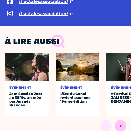
/fractalesassociation/
/fractalesassociation/
À LIRE AUSSI
ÉVÈNEMENT
ÉVÈNEMENT
ÉVÈNEMEN
Jam Session Jazz
L’Été du Canal
#Festival
au 38Riv, animée
revient pour une
JAM SESS
par Ananda
19ème édition
BENJAMIN
Brandão