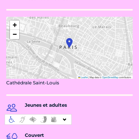
+
−
Leaflet
|
Map data ©
OpenStreetMap
contributors
Cathédrale Saint-Louis
Jeunes et adultes
Couvert