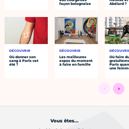
façon bolognaise
Abélard ?
DÉCOUVRIR
DÉCOUVRIR
DÉCOUVRI
Où donner son
Les meilleures
Où faire d
sang à Paris cet
expos du moment
gratuitem
été ?
à faire en famille
Paris quan
une femm
Vous êtes...