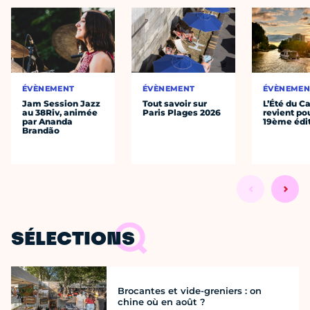
ÉVÈNEMENT
ÉVÈNEMENT
ÉVÈNEMEN
Jam Session Jazz
Tout savoir sur
L’Été du C
au 38Riv, animée
Paris Plages 2026
revient po
par Ananda
19ème édi
Brandão
SÉLECTIONS
Brocantes et vide-greniers : on
chine où en août ?