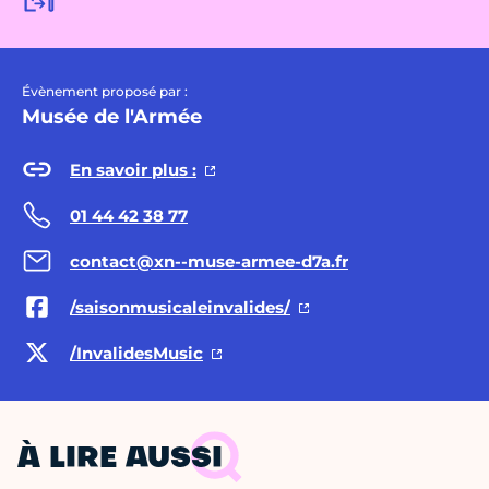
Évènement proposé par :
Musée de l'Armée
En savoir plus :
01 44 42 38 77
contact@xn--muse-armee-d7a.fr
/saisonmusicaleinvalides/
/InvalidesMusic
À LIRE AUSSI