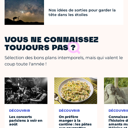
Nos idées de sorties pour garder la
tête dans les étoiles
VOUS NE CONNAISSEZ
TOUJOURS PAS ?
Sélection des bons plans intemporels, mais qui valent le
coup toute l'année !
DÉCOUVRIR
DÉCOUVRIR
DÉCOUVRI
Les concerts
On préfère
Connaisse
parisiens à voir en
manger à la
l’histoire 
août
cantine : les pâtes
amants ma
aux courgettes
Héloïse et