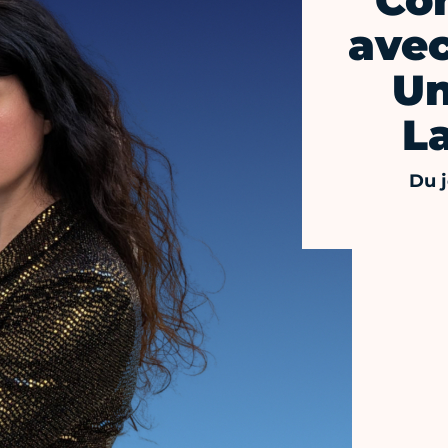
Co
avec
Un
L
Du j