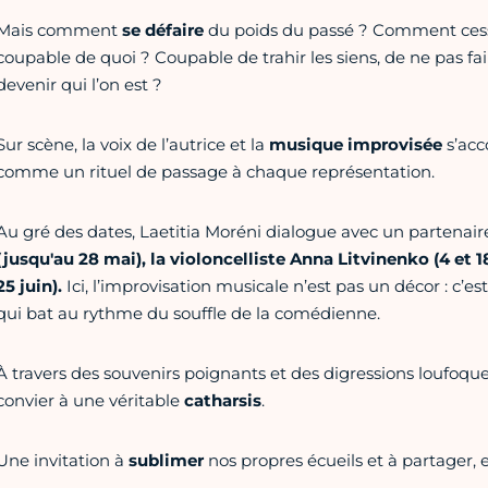
Mais comment
se défaire
du poids du passé ? Comment cesse
coupable de quoi ? Coupable de trahir les siens, de ne pas 
devenir qui l’on est ?
Sur scène, la voix de l’autrice et la
musique improvisée
s’acc
comme un rituel de passage à chaque représentation.
Au gré des dates, Laetitia Moréni dialogue avec un partenaire
(jusqu'au 28 mai), la violoncelliste Anna Litvinenko (4 et 18
25 juin).
Ici, l’improvisation musicale n’est pas un décor : c’e
qui bat au rythme du souffle de la comédienne.
À travers des souvenirs poignants et des digressions loufoque
convier à une véritable
catharsis
.
Une invitation à
sublimer
nos propres écueils et à partager, 