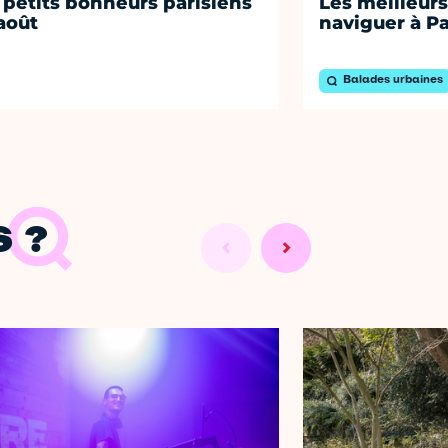
 petits bonheurs parisiens
Les meilleurs
août
naviguer à Pa
Balades urbaines
 ?