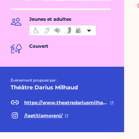
Jeunes et adultes
Couvert
Évènement proposé par :
Théâtre Darius Milhaud
https://www.theatredariusmilhaud.fr/spectacles-tout-public/entre-m%C3%A8re-et-ciel/
/laetitiamoreni/