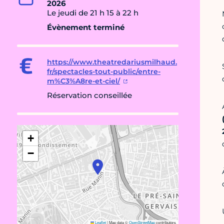
2026
Le jeudi de 21 h 15 à 22 h
Évènement terminé
https://www.theatredariusmilhaud.
fr/spectacles-tout-public/entre-
m%C3%A8re-et-ciel/
Réservation conseillée
+
−
Leaflet
|
Map data ©
OpenStreetMap
contributors