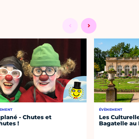
EMENT
ÉVÈNEMENT
 plané - Chutes et
Les Culturell
hutes !
Bagatelle au 