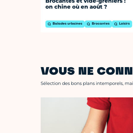
Brocantes et vide-greniers :
on chine où en août ?
Balades urbaines
Brocantes
Loisirs
VOUS NE CONN
Sélection des bons plans intemporels, mais