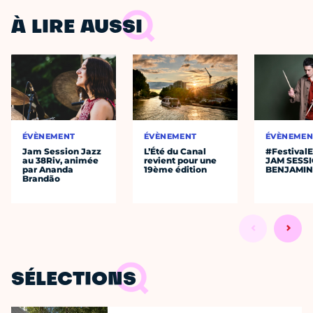
À LIRE AUSSI
ÉVÈNEMENT
ÉVÈNEMENT
ÉVÈNEMEN
Jam Session Jazz
L’Été du Canal
#Festival
au 38Riv, animée
revient pour une
JAM SESS
par Ananda
19ème édition
BENJAMIN
Brandão
SÉLECTIONS