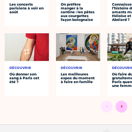
Les concerts
On préfère
Connaisse
parisiens à voir en
manger à la
l’histoire 
août
cantine : les pâtes
amants ma
aux courgettes
Héloïse et
façon bolognaise
Abélard ?
DÉCOUVRIR
DÉCOUVRIR
DÉCOUVRI
Où donner son
Les meilleures
Où faire d
sang à Paris cet
expos du moment
gratuitem
été ?
à faire en famille
Paris quan
une femm