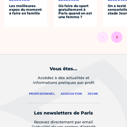
Les meilleures
Où faire du sport
On a testé 
expos du moment
gratuitement à
sensoriell
à faire en famille
Paris quand on est
stade Jea
une femme ?
Vous êtes...
Accédez à des actualités et
informations pratiques par profil
PROFESSIONNEL
ASSOCIATION
JEUNE
Les newsletters de Paris
Recevez directement par email
l'actualité de vos centres d'intérêt