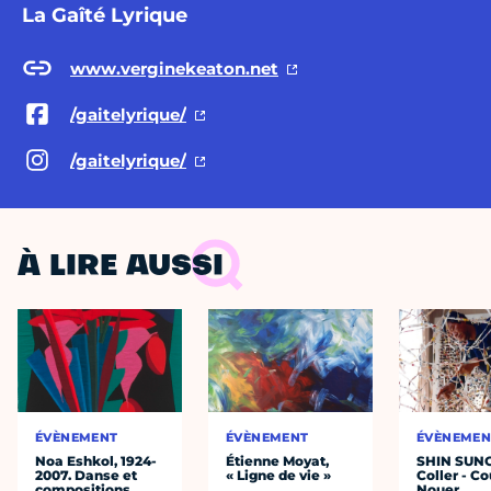
La Gaîté Lyrique
www.verginekeaton.net
/gaitelyrique/
/gaitelyrique/
À LIRE AUSSI
ÉVÈNEMENT
ÉVÈNEMENT
ÉVÈNEMEN
Noa Eshkol, 1924-
Étienne Moyat,
SHIN SUN
2007. Danse et
« Ligne de vie »
Coller - Co
compositions
Nouer