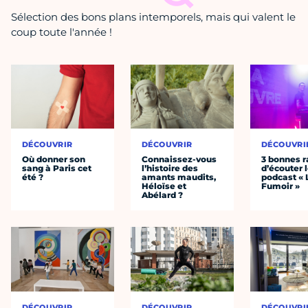
Sélection des bons plans intemporels, mais qui valent le
coup toute l'année !
DÉCOUVRIR
DÉCOUVRIR
DÉCOUVRI
Où donner son
Connaissez-vous
3 bonnes r
sang à Paris cet
l’histoire des
d’écouter 
été ?
amants maudits,
podcast « 
Héloïse et
Fumoir »
Abélard ?
DÉCOUVRIR
DÉCOUVRIR
DÉCOUVRI