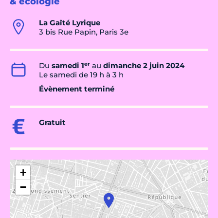
& écologie
La Gaîté Lyrique
3 bis Rue Papin, Paris 3e
er
Du
samedi 1
au
dimanche 2 juin 2024
Le samedi de 19 h à 3 h
Évènement terminé
Gratuit
+
−