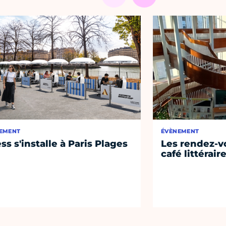
EMENT
ÉVÈNEMENT
ss s'installe à Paris Plages
Les rendez-vo
café littérair