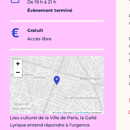
De 19 h à 21 h
Évènement terminé
Gratuit
Accès libre
+
−
Leaflet
|
Map data ©
OpenStreetMap
contributors
Lieu culturel de la Ville de Paris, la Gaîté
Lyrique entend répondre à l’urgence