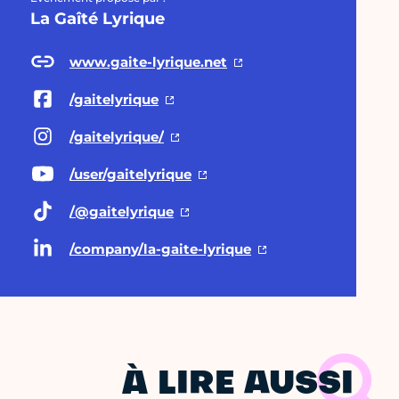
La Gaîté Lyrique
www.gaite-lyrique.net
/gaitelyrique
/gaitelyrique/
/user/gaitelyrique
/@gaitelyrique
/company/la-gaite-lyrique
À LIRE AUSSI