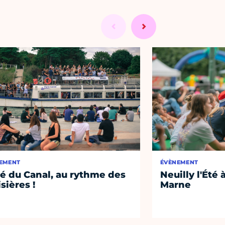
EMENT
ÉVÈNEMENT
té du Canal, au rythme des
Neuilly l'Été 
isières !
Marne