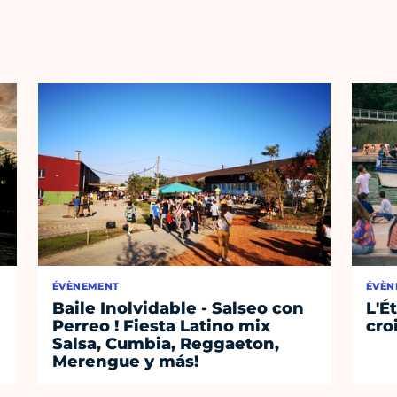
ÉVÈNEMENT
ÉVÈN
Baile Inolvidable - Salseo con
L'É
Perreo ! Fiesta Latino mix
cro
Salsa, Cumbia, Reggaeton,
Merengue y más!