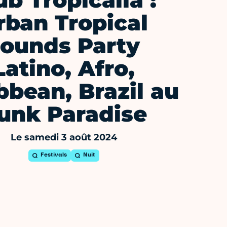
ub Tropicalia :
rban Tropical
sounds Party
Latino, Afro,
bbean, Brazil au
unk Paradise
Le samedi 3 août 2024
Festivals
Nuit