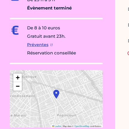
Évènement terminé
De 8 à 10 euros
Gratuit avant 23h.
Préventes
Réservation conseillée
+
−
Leaflet
|
Map data ©
OpenStreetMap
contributors