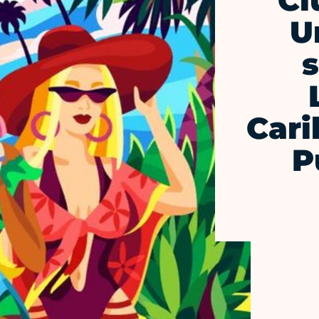
Cl
U
Cari
P