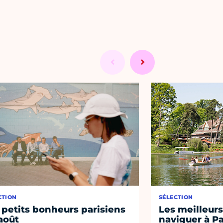
CTION
SÉLECTION
 petits bonheurs parisiens
Les meilleurs
août
naviguer à Pa