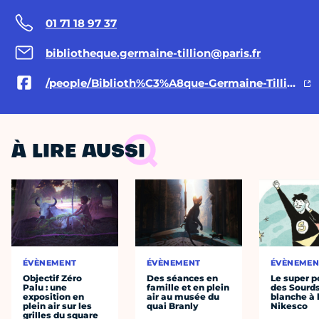
01 71 18 97 37
bibliotheque.germaine-tillion@paris.fr
/people/Biblioth%C3%A8que-Germaine-Tillion/100064535118954/
À LIRE AUSSI
ÉVÈNEMENT
ÉVÈNEMENT
ÉVÈNEMEN
Objectif Zéro
Des séances en
Le super p
Palu : une
famille et en plein
des Sourds
exposition en
air au musée du
blanche à 
plein air sur les
quai Branly
Nikesco
grilles du square