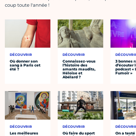
coup toute l'année !
DÉCOUVRIR
DÉCOUVRIR
DÉCOUVRI
Où donner son
Connaissez-vous
3 bonnes r
sang à Paris cet
l’histoire des
d’écouter 
été ?
amants maudits,
podcast « 
Héloïse et
Fumoir »
Abélard ?
DÉCOUVRIR
DÉCOUVRIR
DÉCOUVRI
Les meilleures
Où faire du sport
On a testé 