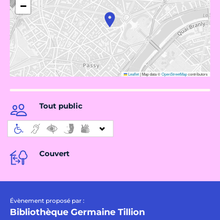
−
Leaflet
|
Map data ©
OpenStreetMap
contributors
Tout public
Couvert
Évènement proposé par :
Bibliothèque Germaine Tillion