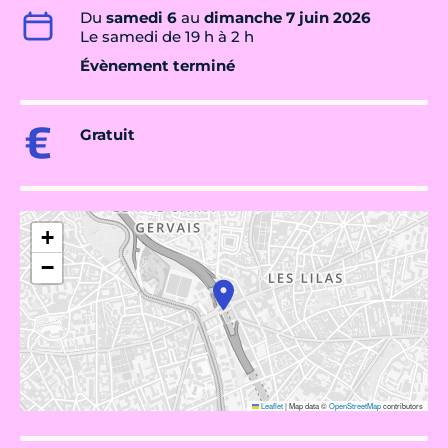
Du
samedi 6
au
dimanche 7 juin 2026
Le samedi de 19 h à 2 h
Évènement terminé
Gratuit
+
−
Leaflet
|
Map data ©
OpenStreetMap
contributors