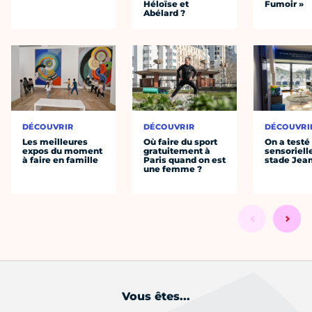
Héloïse et
Fumoir »
Abélard ?
DÉCOUVRIR
DÉCOUVRIR
DÉCOUVRI
Les meilleures
Où faire du sport
On a testé 
expos du moment
gratuitement à
sensoriell
à faire en famille
Paris quand on est
stade Jea
une femme ?
Vous êtes...