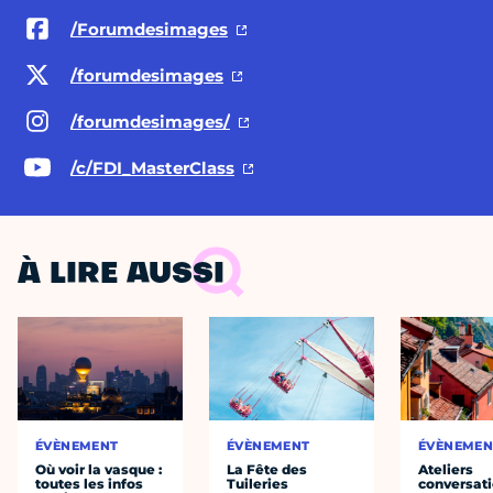
/Forumdesimages
/forumdesimages
/forumdesimages/
/c/FDI_MasterClass
À LIRE AUSSI
ÉVÈNEMENT
ÉVÈNEMENT
ÉVÈNEMEN
Où voir la vasque :
La Fête des
Ateliers
toutes les infos
Tuileries
conversati