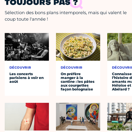
TOUJOURS PAS ?
Sélection des bons plans intemporels, mais qui valent le
coup toute l'année !
DÉCOUVRIR
DÉCOUVRIR
DÉCOUVRI
Les concerts
On préfère
Connaisse
parisiens à voir en
manger à la
l’histoire 
août
cantine : les pâtes
amants ma
aux courgettes
Héloïse et
façon bolognaise
Abélard ?