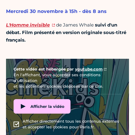
Mercredi 30 novembre à 15h - dès 8 ans
L'Homme invisible
de James Whale
suivi d'un
débat. Film présenté en version originale sous-titré
français.
Vidéo Youtube
Cette vidéo est hébergée par
youtube.com
En l'affichant, vous acceptez ses conditions
d'utilisation
et les potentiels cookies déposés par ce site.
Afficher la vidéo
Afficher directement tous les contenus externes
et accepter les cookies pour Paris.fr.