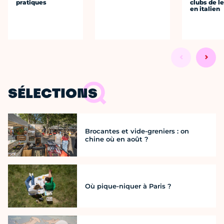
pratiques
clubs de l
en italien
SÉLECTIONS
Brocantes et vide-greniers : on
chine où en août ?
Où pique-niquer à Paris ?