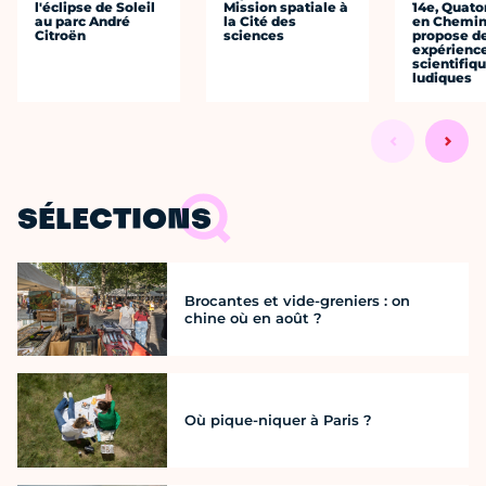
l'éclipse de Soleil
Mission spatiale à
14e, Quato
au parc André
la Cité des
en Chemi
Citroën
sciences
propose d
expérienc
scientifiq
ludiques
SÉLECTIONS
Brocantes et vide-greniers : on
chine où en août ?
Où pique-niquer à Paris ?