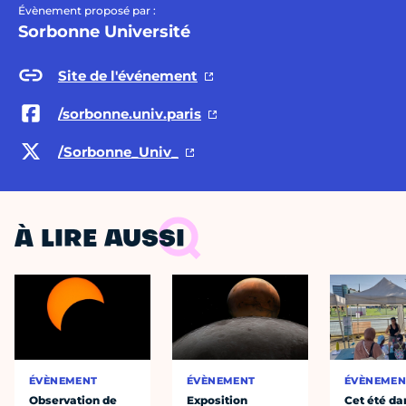
Évènement proposé par :
Sorbonne Université
Site de l'événement
/sorbonne.univ.paris
/Sorbonne_Univ_
À LIRE AUSSI
ÉVÈNEMENT
ÉVÈNEMENT
ÉVÈNEMEN
Observation de
Exposition
Cet été da