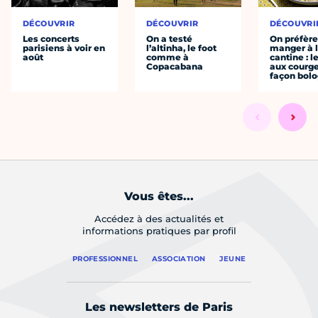
DÉCOUVRIR
DÉCOUVRIR
DÉCOUVRI
Les concerts
On a testé
On préfèr
parisiens à voir en
l’altinha, le foot
manger à 
août
comme à
cantine : l
Copacabana
aux courge
façon bol
Vous êtes...
Accédez à des actualités et
informations pratiques par profil
PROFESSIONNEL
ASSOCIATION
JEUNE
Les newsletters de Paris