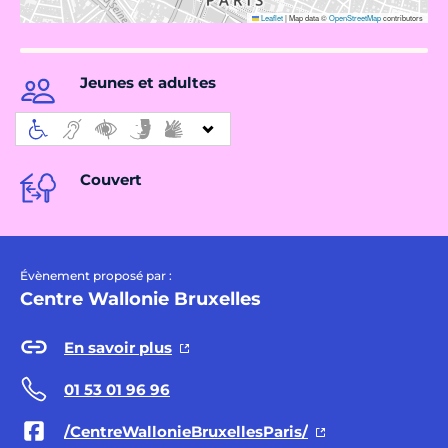
Leaflet
|
Map data ©
OpenStreetMap
contributors
Jeunes et adultes
Couvert
Évènement proposé par :
Centre Wallonie Bruxelles
En savoir plus
01 53 01 96 96
/CentreWallonieBruxellesParis/