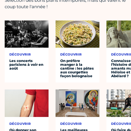
Sélection des bons plans intemporels, mais qui valent le
coup toute l'année !
DÉCOUVRIR
DÉCOUVRIR
DÉCOUVRI
Les concerts
On préfère
Connaisse
parisiens à voir en
manger à la
l’histoire 
août
cantine : les pâtes
amants ma
aux courgettes
Héloïse et
façon bolognaise
Abélard ?
DÉCOUVRIR
DÉCOUVRIR
DÉCOUVRI
Où donner son
Les meilleures
Où faire d