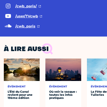
/cwb_paris/
/user/TVcwb
/cwb_paris
À LIRE AUSSI
ÉVÈNEMENT
ÉVÈNEMENT
ÉVÈNEMEN
L’Été du Canal
Où voir la vasque :
La Fête de
revient pour une
toutes les infos
Tuileries
19ème édition
pratiques