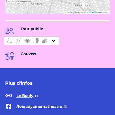
Leaflet
|
Map data ©
OpenStreetMap
contributors
Tout public
Couvert
Plus d'infos
Le Brady
/lebradycinematheatre