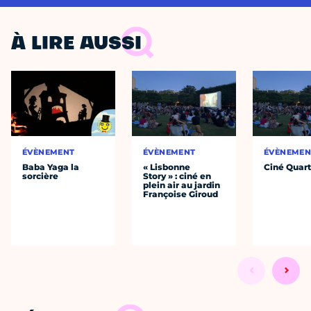
À LIRE AUSSI
ÉVÈNEMENT
ÉVÈNEMENT
ÉVÈNEMEN
Baba Yaga la
« Lisbonne
Ciné Quart
sorcière
Story » : ciné en
plein air au jardin
Françoise Giroud