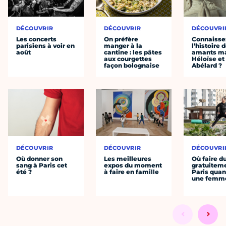
DÉCOUVRIR
DÉCOUVRIR
DÉCOUVRI
Les concerts
On préfère
Connaisse
parisiens à voir en
manger à la
l’histoire 
août
cantine : les pâtes
amants ma
aux courgettes
Héloïse et
façon bolognaise
Abélard ?
DÉCOUVRIR
DÉCOUVRIR
DÉCOUVRI
Où donner son
Les meilleures
Où faire d
sang à Paris cet
expos du moment
gratuitem
été ?
à faire en famille
Paris quan
une femm