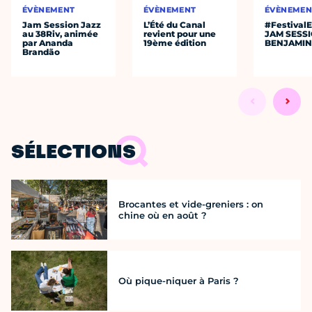
ÉVÈNEMENT
ÉVÈNEMENT
ÉVÈNEMEN
Jam Session Jazz
L’Été du Canal
#Festival
au 38Riv, animée
revient pour une
JAM SESS
par Ananda
19ème édition
BENJAMIN
Brandão
SÉLECTIONS
Brocantes et vide-greniers : on
chine où en août ?
Où pique-niquer à Paris ?