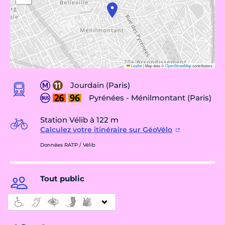
Leaflet
|
Map data ©
OpenStreetMap
contributors
Jourdain (Paris)
Pyrénées - Ménilmontant (Paris)
Station Vélib à 122 m
Calculez votre itinéraire sur GéoVélo
Données RATP / Vélib
Tout public