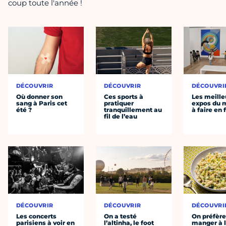
coup toute l'année !
DÉCOUVRIR
DÉCOUVRIR
DÉCOUVRI
Où donner son
Ces sports à
Les meille
sang à Paris cet
pratiquer
expos du
été ?
tranquillement au
à faire en 
fil de l’eau
DÉCOUVRIR
DÉCOUVRIR
DÉCOUVRI
Les concerts
On a testé
On préfèr
parisiens à voir en
l’altinha, le foot
manger à 