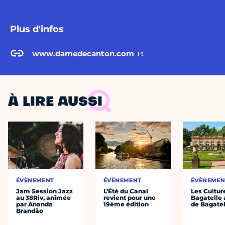
Plus d'infos
www.damedecanton.com
À LIRE AUSSI
ÉVÈNEMENT
ÉVÈNEMENT
ÉVÈNEMEN
Jam Session Jazz
L’Été du Canal
Les Cultur
au 38Riv, animée
revient pour une
Bagatelle 
par Ananda
19ème édition
de Bagatel
Brandão