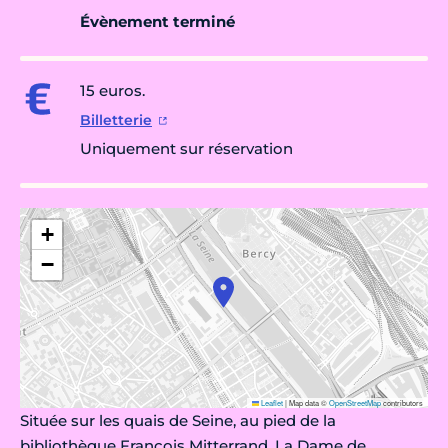
Évènement terminé
15 euros.
Billetterie
Uniquement sur réservation
+
−
Leaflet
|
Map data ©
OpenStreetMap
contributors
Située sur les quais de Seine, au pied de la
bibliothèque François Mitterrand, La Dame de