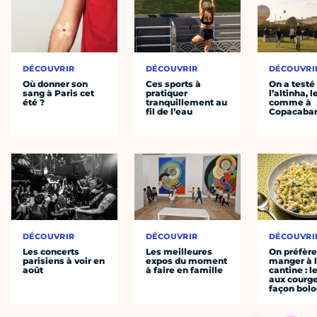
DÉCOUVRIR
DÉCOUVRIR
DÉCOUVRI
Où donner son
Ces sports à
On a testé
sang à Paris cet
pratiquer
l’altinha, l
été ?
tranquillement au
comme à
fil de l’eau
Copacaba
DÉCOUVRIR
DÉCOUVRIR
DÉCOUVRI
Les concerts
Les meilleures
On préfèr
parisiens à voir en
expos du moment
manger à 
août
à faire en famille
cantine : l
aux courge
façon bol