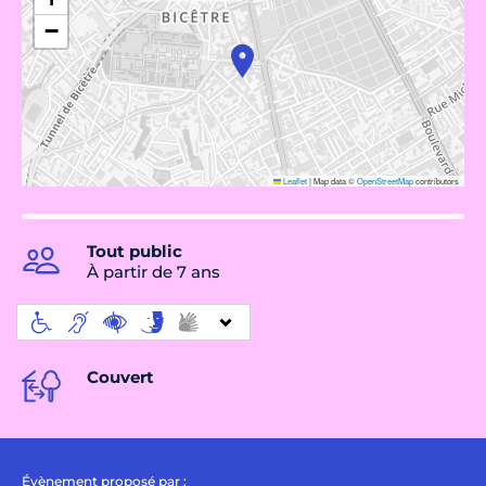
−
Leaflet
|
Map data ©
OpenStreetMap
contributors
Tout public
À partir de 7 ans
Couvert
Évènement proposé par :