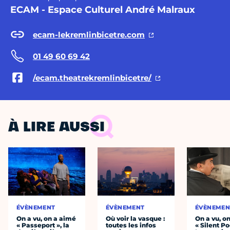
ECAM - Espace Culturel André Malraux
ecam-lekremlinbicetre.com
01 49 60 69 42
/ecam.theatrekremlinbicetre/
À LIRE AUSSI
ÉVÈNEMENT
ÉVÈNEMENT
ÉVÈNEMEN
On a vu, on a aimé
Où voir la vasque :
On a vu, o
« Passeport », la
toutes les infos
« Silent Po