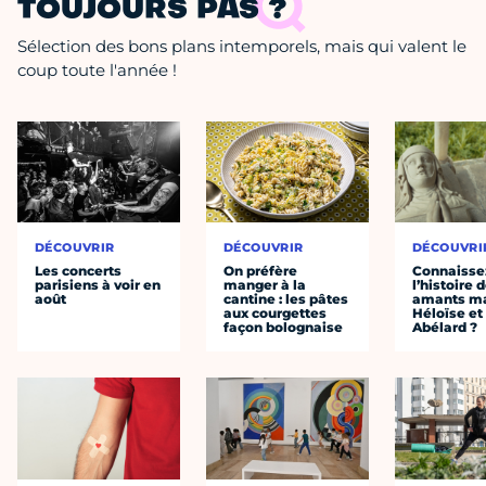
TOUJOURS PAS ?
Sélection des bons plans intemporels, mais qui valent le
coup toute l'année !
DÉCOUVRIR
DÉCOUVRIR
DÉCOUVRI
Les concerts
On préfère
Connaisse
parisiens à voir en
manger à la
l’histoire 
août
cantine : les pâtes
amants ma
aux courgettes
Héloïse et
façon bolognaise
Abélard ?